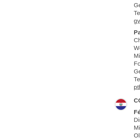
G
Te
gv
P
Ch
Wo
Mi
Fo
G
Te
pt
C
Fé
Di
Mi
Ol