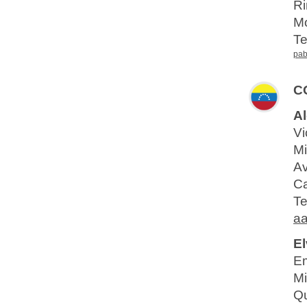
Ri
Mo
Te
pab
C
Al
Vi
Mi
Av
Ca
Te
a
El
E
Mi
Qu