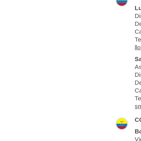
Lu
Di
De
Ca
Te
ll
S
A
Di
De
Ca
Te
s
C
Bo
Vi