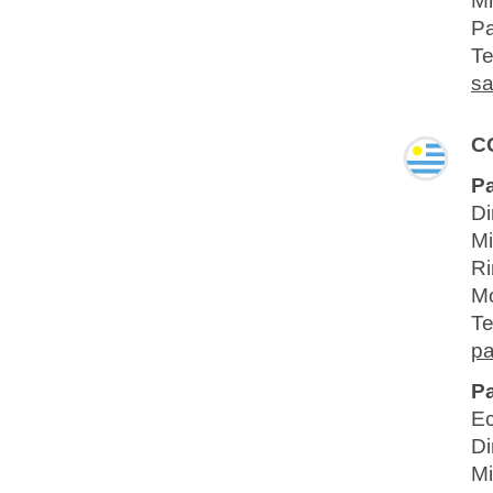
Mr
Pa
Te
sa
C
P
Di
Mi
Ri
Mo
Te
pa
Pa
Ec
Di
Mi