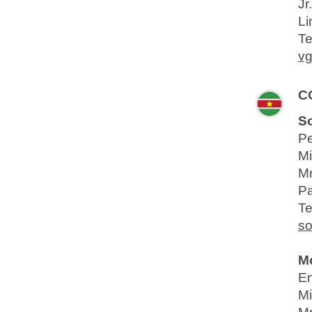
Jr
Li
Te
vg
C
S
Pe
Mi
Mr
Pa
Te
s
M
En
Mi