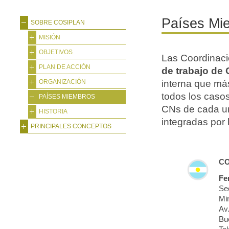
Países Mi
SOBRE COSIPLAN
MISIÓN
OBJETIVOS
Las Coordinac
PLAN DE ACCIÓN
de trabajo de
ORGANIZACIÓN
interna que más
todos los casos
PAÍSES MIEMBROS
CNs de cada un
HISTORIA
integradas por 
PRINCIPALES CONCEPTOS
CO
Fe
S
e
Min
Av
Bu