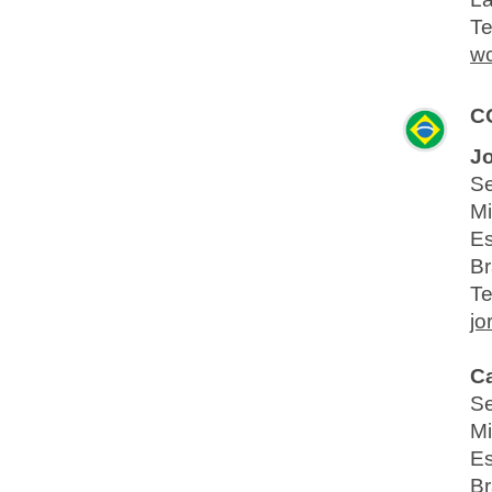
Te
w
C
Jo
Se
Mi
Es
Br
Te
jo
C
Se
Mi
Es
Br